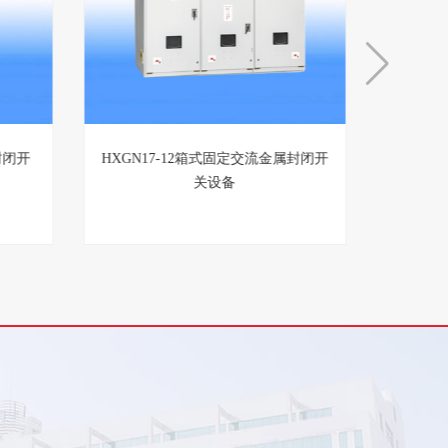
环网开
XGN15-12箱式固定交流金属封闭开
HXGN
关设备