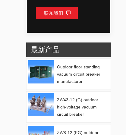
联系我们
最新产品
Outdoor floor standing
vacuum circuit breaker
manufacturer
ZW43-12 (G) outdoor
high-voltage vacuum
circuit breaker
manufacturer
ZW8-12 (FG) outdoor