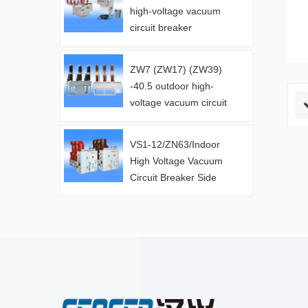
high-voltage vacuum
circuit breaker
manufacturer
ZW7 (ZW17) (ZW39)
-40.5 outdoor high-
voltage vacuum circuit
breaker ma..
VS1-12/ZN63/Indoor
High Voltage Vacuum
Circuit Breaker Side
Mounted Ma..